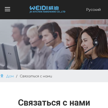
Pусский
English
العربية
Français
Español
Português
Дом
/
Связаться с нами
Связаться с нами